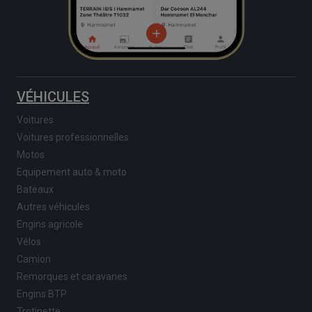
VÉHICULES
Voitures
Voitures professionnelles
Motos
Equipement auto & moto
Bateaux
Autres véhicules
Engins agricole
Vélos
Camion
Remorques et caravanes
Engins BTP
Trotinette