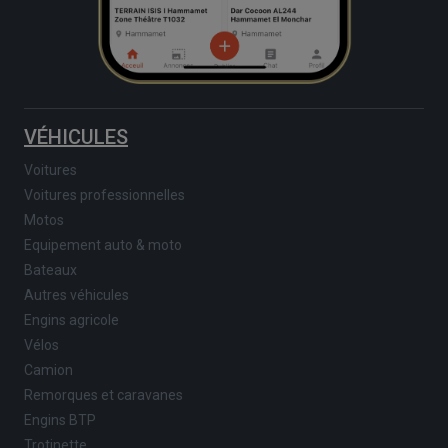
VÉHICULES
Voitures
Voitures professionnelles
Motos
Equipement auto & moto
Bateaux
Autres véhicules
Engins agricole
Vélos
Camion
Remorques et caravanes
Engins BTP
Trotinette