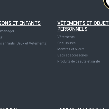
SONS ET ENFANTS
VÊTEMENTS ET OBJET
PERSONNELS
roménager
Vêtements
ur
Chaussures
es enfants (Jeux et Vêtements)
Montres et bijoux
Sacs et accessoires
Produits de beauté et santé