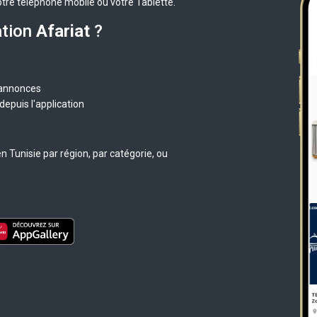
otre téléphone mobile ou votre Tablette.
ation
Afariat
?
 annonces
epuis l'application
 Tunisie par région, par catégorie, ou