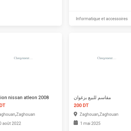
Informatique et accessoires
on nissan atleon 2008
مقاسم للبيع بزغوان
 DT
200 DT
,
,
aghouan
Zaghouan
Zaghouan
Zaghouan
0 août 2022
1 mai 2025