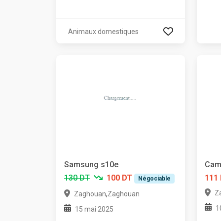
Animaux domestiques
Samsung s10e
Cami
130 DT
100 DT
111
Négociable
Z
,
Zaghouan
Zaghouan
1
15 mai 2025