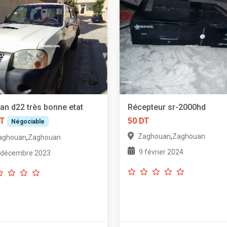
an d22 très bonne etat
Récepteur sr-2000hd
DT
50 DT
Négociable
,
Zaghouan
Zaghouan
,
aghouan
Zaghouan
9 février 2024
 décembre 2023