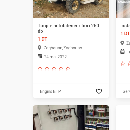
Toupie autobiteneur fiori 260
Inst
db
1 D
1 DT
Z
,
Zaghouan
Zaghouan
1
24 mai 2022
Engins BTP
Ser