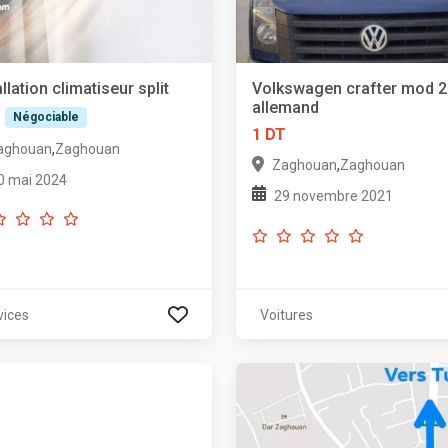
allation climatiseur split
Volkswagen crafter mod 
allemand
T
Négociable
1 DT
,
aghouan
Zaghouan
,
Zaghouan
Zaghouan
0 mai 2024
29 novembre 2021
vices
Voitures