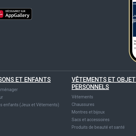
SONS ET ENFANTS
VÊTEMENTS ET OBJET
PERSONNELS
roménager
Vêtements
ur
Chaussures
es enfants (Jeux et Vêtements)
Montres et bijoux
Sacs et accessoires
Produits de beauté et santé