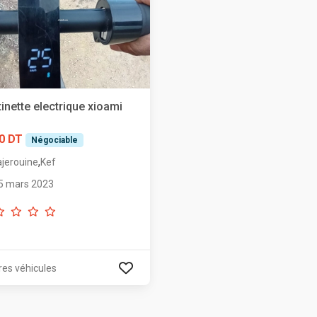
tinette electrique xioami
3
0 DT
Négociable
,
ajerouine
Kef
5 mars 2023
res véhicules