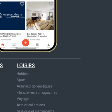
S
LOISIRS
Hobbies
Sport
Animaux domestiques
Films, livres et magazines
Voyage
Arts et collections
Musique et instruments