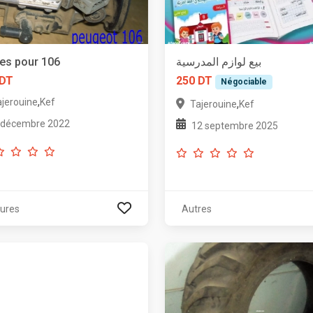
es pour 106
بيع لوازم المدرسية
 DT
250 DT
Négociable
,
ajerouine
Kef
,
Tajerouine
Kef
 décembre 2022
12 septembre 2025
tures
Autres