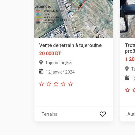
Vente de terrain à tajerouine
Trot
pro
20 000 DT
1 20
,
Tajerouine
Kef
T
12 janvier 2024
1
Terrains
Aut