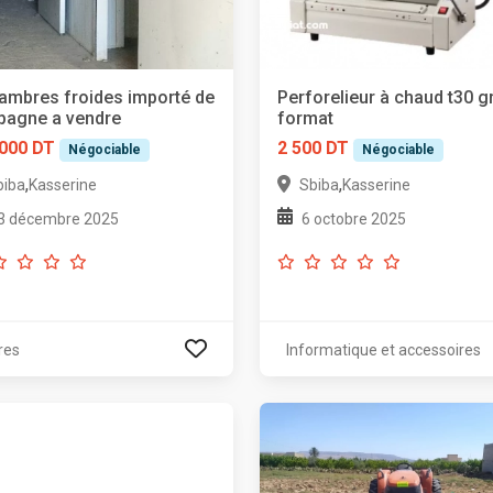
ambres froides importé de
Perforelieur à chaud t30 g
spagne a vendre
format
 000 DT
2 500 DT
Négociable
Négociable
,
,
biba
Kasserine
Sbiba
Kasserine
3 décembre 2025
6 octobre 2025
res
Informatique et accessoires