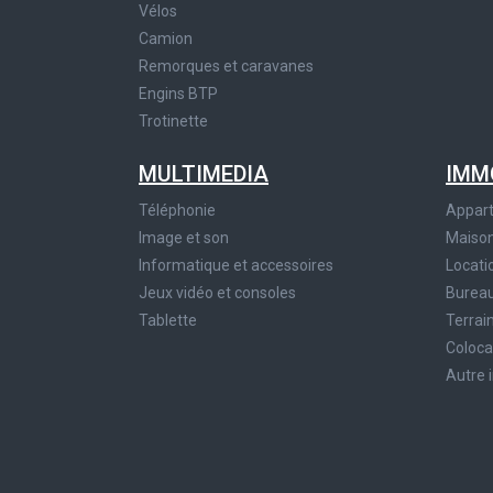
Vélos
Camion
Remorques et caravanes
Engins BTP
Trotinette
MULTIMEDIA
IMM
Téléphonie
Appar
Image et son
Maiso
Informatique et accessoires
Locati
Jeux vidéo et consoles
Bureau
Tablette
Terrai
Coloca
Autre 