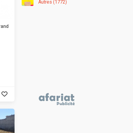
Autres (1772)
rand