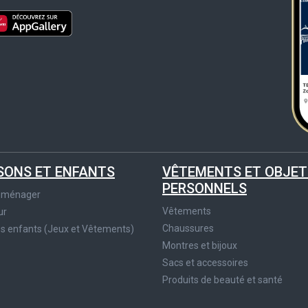
SONS ET ENFANTS
VÊTEMENTS ET OBJET
PERSONNELS
roménager
Vêtements
ur
Chaussures
es enfants (Jeux et Vêtements)
Montres et bijoux
Sacs et accessoires
Produits de beauté et santé