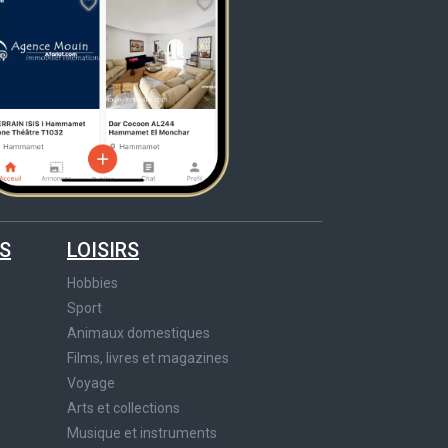
S
LOISIRS
Hobbies
Sport
Animaux domestiques
Films, livres et magazines
Voyage
Arts et collections
Musique et instruments