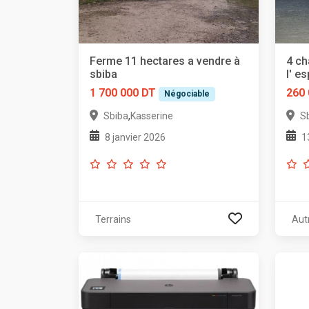
Ferme 11 hectares a vendre à
4 ch
sbiba
l' e
1 700 000 DT
260
Négociable
,
Sbiba
Kasserine
S
8 janvier 2026
1
Terrains
Aut