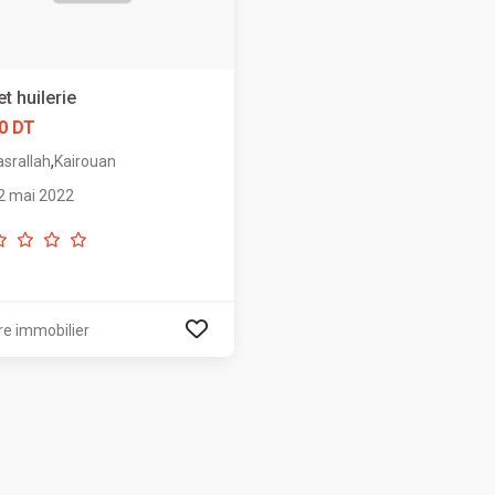
et huilerie
0 DT
,
asrallah
Kairouan
2 mai 2022
re immobilier