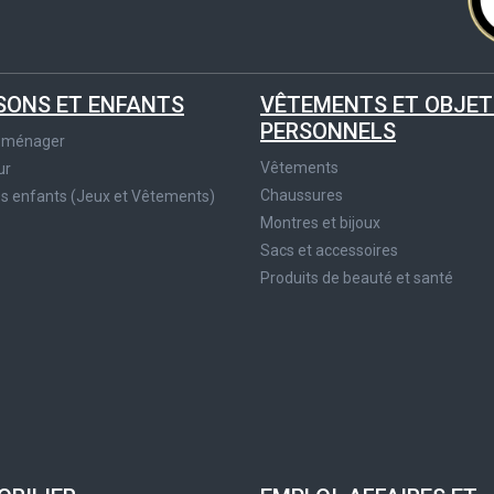
SONS ET ENFANTS
VÊTEMENTS ET OBJET
PERSONNELS
roménager
Vêtements
ur
Chaussures
es enfants (Jeux et Vêtements)
Montres et bijoux
Sacs et accessoires
Produits de beauté et santé