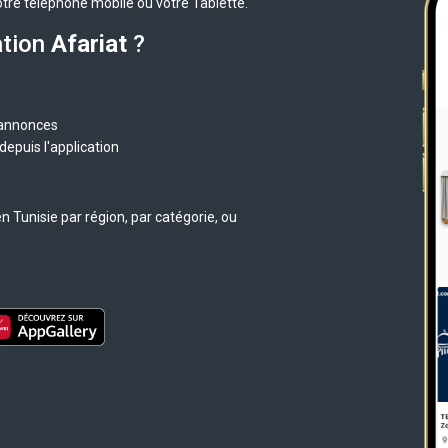
otre téléphone mobile ou votre Tablette.
ation
Afariat
?
 annonces
epuis l'application
 Tunisie par région, par catégorie, ou