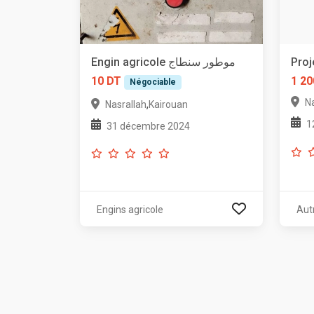
Engin agricole موطور سنطاج
Proj
10 DT
1 20
Négociable
N
,
Nasrallah
Kairouan
1
31 décembre 2024
Engins agricole
Aut