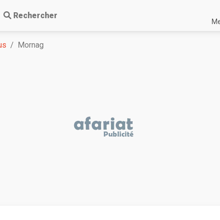
Rechercher
Me
us
Mornag