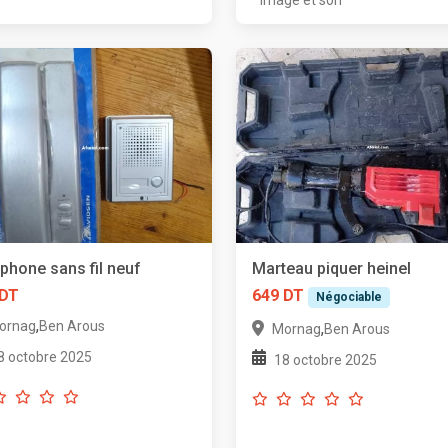
rphone sans fil neuf
Marteau piquer heinel
 DT
649 DT
Négociable
,
ornag
Ben Arous
,
Mornag
Ben Arous
8 octobre 2025
18 octobre 2025