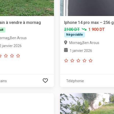
ain à vendre à mornag
Iphone 14 pro max – 256 
2100 DT
1 900 DT
uit
Négociable
,
ornag
Ben Arous
,
Mornag
Ben Arous
2 janvier 2026
1 janvier 2026
rains
Téléphonie