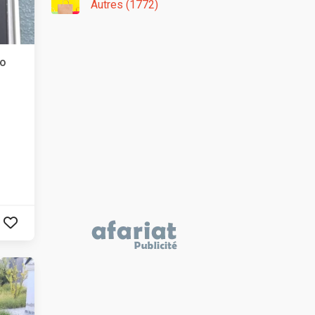
Autres (1772)
go