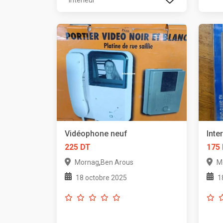
Vidéophone neuf
Inte
225 DT
175
,
Mornag
Ben Arous
M
18 octobre 2025
1