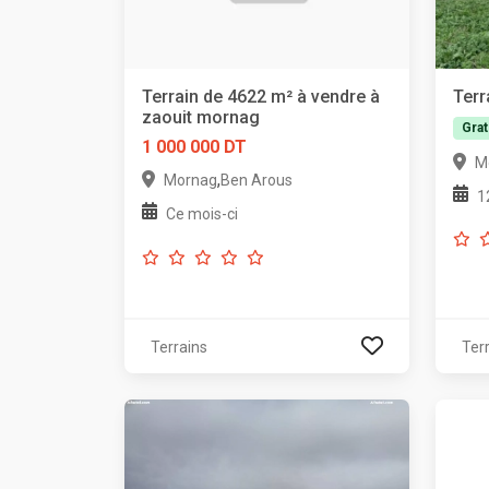
Terrain de 4622 m² à vendre à
Terr
zaouit mornag
Grat
1 000 000 DT
M
,
Mornag
Ben Arous
1
Ce mois-ci
Terrains
Ter