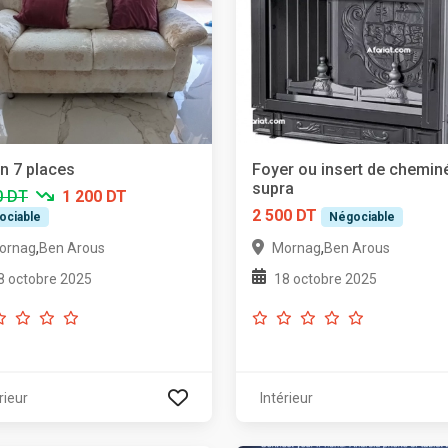
n 7 places
Foyer ou insert de chemin
supra
0 DT
1 200 DT
2 500 DT
ociable
Négociable
,
,
ornag
Ben Arous
Mornag
Ben Arous
8 octobre 2025
18 octobre 2025
rieur
Intérieur