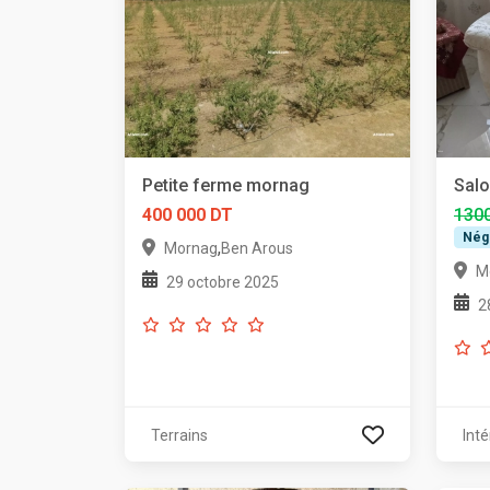
Petite ferme mornag
Salo
400 000 DT
130
Nég
,
Mornag
Ben Arous
M
29 octobre 2025
2
Terrains
Inté