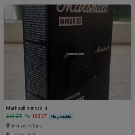
Marhsall minors iii
240 DT
190 DT
Négociable
,
Menzah V
Tunis