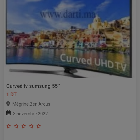
Curved tv sumsung 55’´
1 DT
,
Mégrine
Ben Arous
3 novembre 2022