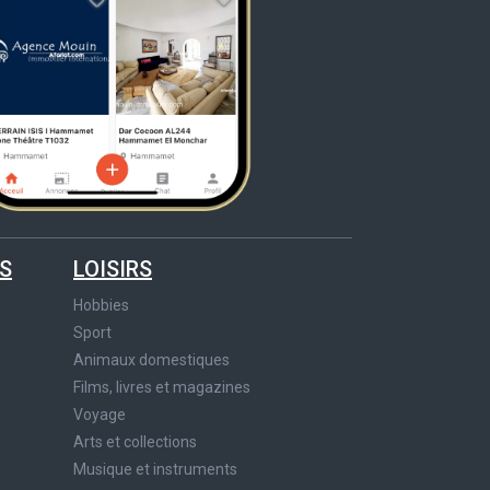
S
LOISIRS
Hobbies
Sport
Animaux domestiques
Films, livres et magazines
Voyage
Arts et collections
Musique et instruments