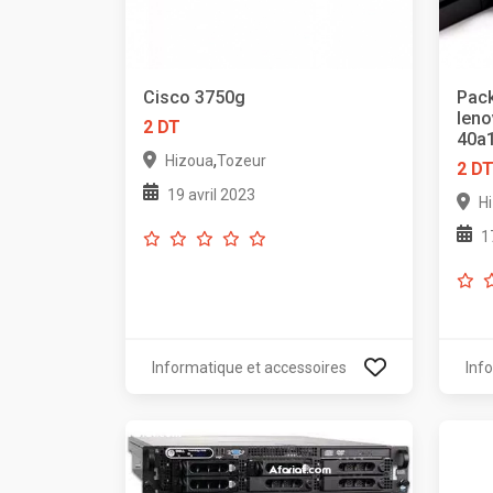
Cisco 3750g
Pack
leno
2 DT
40a1
,
Hizoua
Tozeur
2 D
19 avril 2023
H
1
Informatique et accessoires
Inf