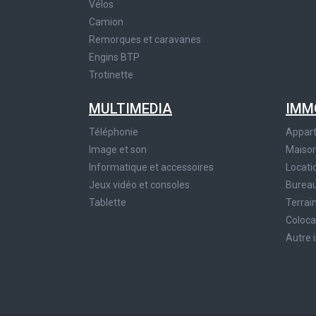
Vélos
Camion
Remorques et caravanes
Engins BTP
Trotinette
MULTIMEDIA
IMM
Téléphonie
Appar
Image et son
Maiso
Informatique et accessoires
Locati
Jeux vidéo et consoles
Bureau
Tablette
Terrai
Coloca
Autre 