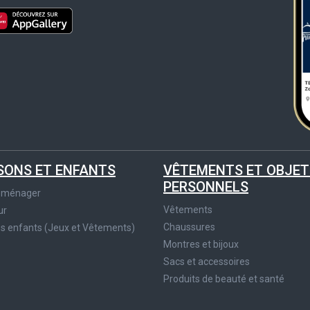
SONS ET ENFANTS
VÊTEMENTS ET OBJET
PERSONNELS
roménager
Vêtements
ur
Chaussures
es enfants (Jeux et Vêtements)
Montres et bijoux
Sacs et accessoires
Produits de beauté et santé