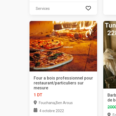
Services
Four a bois professionnel pour
restaurant/particuliers sur
mesure
1 DT
Barb
de b
,
Fouchana
Ben Arous
200
4 octobre 2022
F