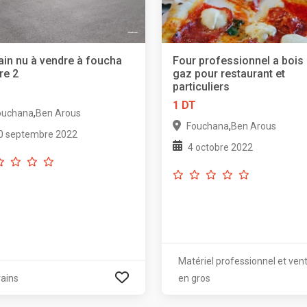
ain nu à vendre à foucha
Four professionnel a bois 
re 2
gaz pour restaurant et
particuliers
T
1 DT
,
ouchana
Ben Arous
,
Fouchana
Ben Arous
0 septembre 2022
4 octobre 2022
Matériel professionnel et ven
rains
en gros