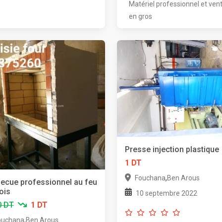
Matériel professionnel et ven
en gros
Presse injection plastique
1 DT
,
Fouchana
Ben Arous
ecue professionnel au feu
ois
10 septembre 2022
0 DT
1 DT
,
ouchana
Ben Arous