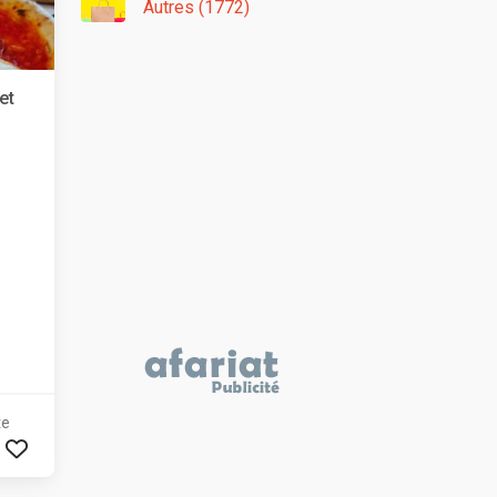
Autres (1772)
et
te