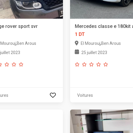
e rover sport svr
Mercedes classe e 180kit
T
1 DT
,
,
l Mourouj
Ben Arous
El Mourouj
Ben Arous
 juillet 2023
25 juillet 2023
tures
Voitures