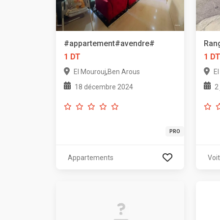
#appartement#avendre#
Rang
1 DT
1 D
,
El Mourouj
Ben Arous
E
18 décembre 2024
2
PRO
Appartements
Voi