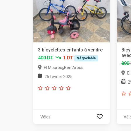
3 bicyclettes enfants à vendre
Bicy
avec
400 DT
1 DT
Négociable
800
,
El Mourouj
Ben Arous
E
25 février 2025
2
Vélos
Vél