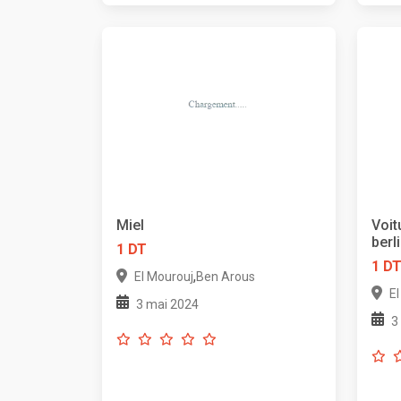
Miel
Voit
berl
1 DT
1 D
,
El Mourouj
Ben Arous
E
3 mai 2024
3