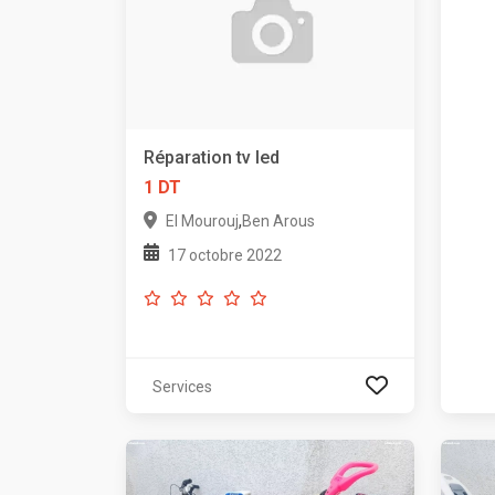
Réparation tv led
1 DT
,
El Mourouj
Ben Arous
17 octobre 2022
Services