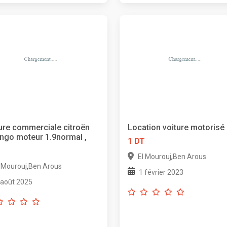
ure commerciale citroën
Location voiture motorisé
ingo moteur 1.9normal ,
1 DT
T
,
El Mourouj
Ben Arous
,
l Mourouj
Ben Arous
1 février 2023
 août 2025