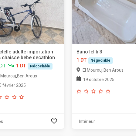
clelle adulte importation
Bano lel bi3
 chaisse bebe decathlon
1 DT
Négociable
 DT
1 DT
Négociable
,
El Mourouj
Ben Arous
,
l Mourouj
Ben Arous
19 octobre 2025
5 février 2025
os
Intérieur