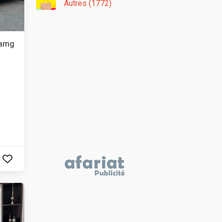
Autres (1772)
 amg