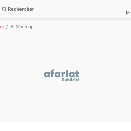
Rechercher
Me
us
El Mourouj