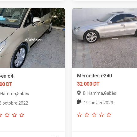
Mercedes e240
oen c4
32 000 DT
00 DT
,
,
El Hamma
Gabès
l Hamma
Gabès
19 janvier 2023
8 octobre 2022