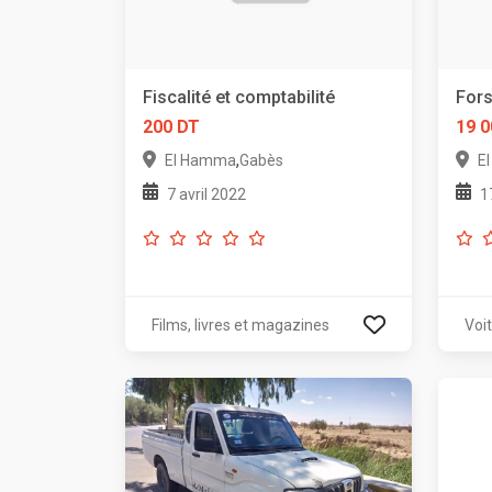
Fiscalité et comptabilité
Fors
200 DT
19 0
,
El Hamma
Gabès
E
7 avril 2022
1
Films, livres et magazines
Voi