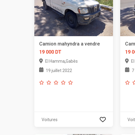
Camion mahyndra a vendre
Cam
19 000 DT
19 0
,
El Hamma
Gabès
E
19 juillet 2022
7
Voitures
Voi