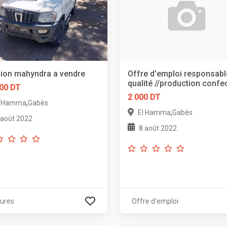
ion mahyndra a vendre
Offre d'emploi responsab
qualité //production confe
00 DT
2 000 DT
,
l Hamma
Gabès
,
El Hamma
Gabès
 août 2022
8 août 2022
tures
Offre d'emploi