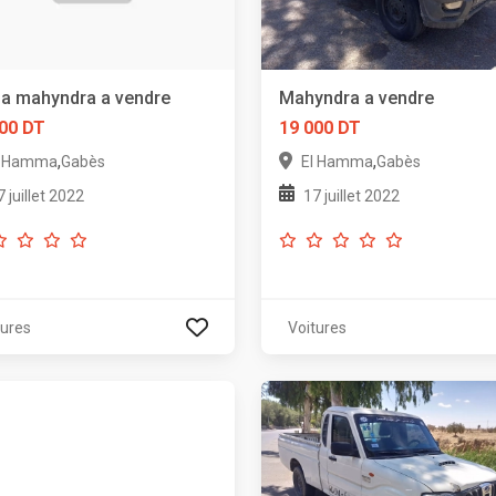
a mahyndra a vendre
Mahyndra a vendre
00 DT
19 000 DT
,
,
l Hamma
Gabès
El Hamma
Gabès
7 juillet 2022
17 juillet 2022
tures
Voitures