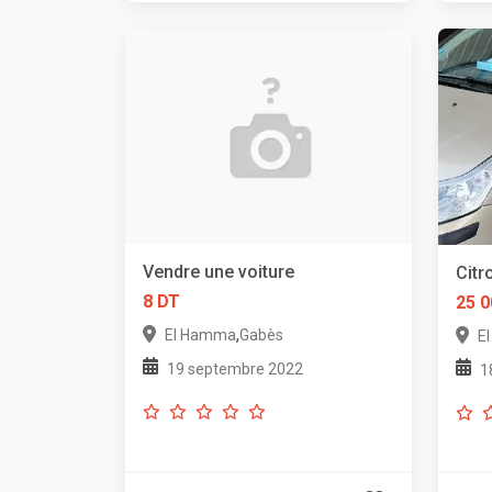
Vendre une voiture
Citr
8 DT
25 0
,
El Hamma
Gabès
E
19 septembre 2022
1