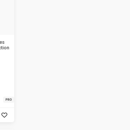
les
ction
PRO