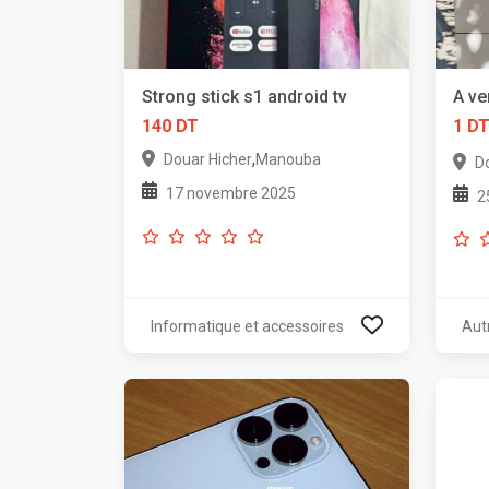
Strong stick s1 android tv
A ve
140 DT
1 D
,
Douar Hicher
Manouba
D
17 novembre 2025
2
Informatique et accessoires
Aut