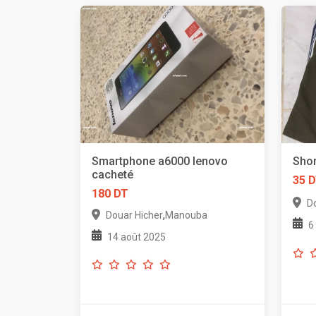
Smartphone a6000 lenovo
Shor
cacheté
35 
180 DT
D
,
Douar Hicher
Manouba
6
14 août 2025