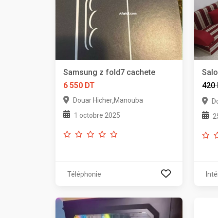
Samsung z fold7 cachete
Sal
6 550 DT
420
,
Douar Hicher
Manouba
D
1 octobre 2025
2
Téléphonie
Inté