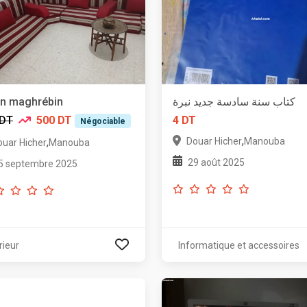
on maghrébin
كتاب سنة سادسة جديد نبرة
 DT
500 DT
4 DT
Négociable
,
Douar Hicher
Manouba
,
ouar Hicher
Manouba
29 août 2025
5 septembre 2025
rieur
Informatique et accessoires