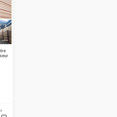
tre
sseur
te