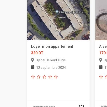
Loyer mon appartement
A ve
320 DT
170
,
Djebel Jelloud
Tunis
Dj
12 septembre 2024
1