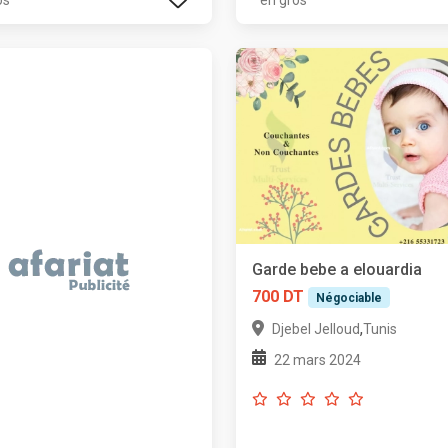
os
en gros
Garde bebe a elouardia
700 DT
Négociable
,
Djebel Jelloud
Tunis
22 mars 2024