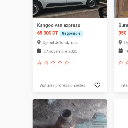
Kangoo van express
Bure
65 000 DT
350
Négociable
,
Djebel Jelloud
Tunis
Dj
27 novembre 2025
1
Voitures professionnelles
Inté