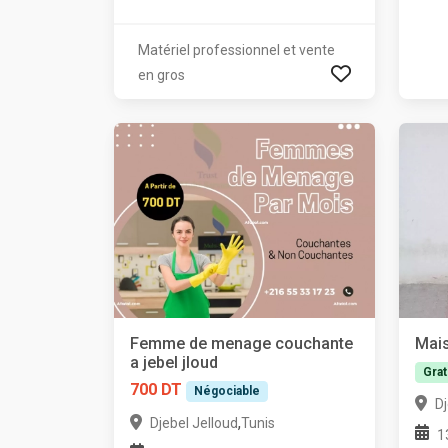
Matériel professionnel et vente
en gros
Femme de menage couchante
Mais
a jebel jloud
Grat
700 DT
Négociable
Dj
,
Djebel Jelloud
Tunis
1