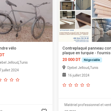
ndre vélo
Contreplaqué panneau con
plaque en turquie - fourni
 DT
20 000 DT
Négociable
,
ebel Jelloud
Tunis
,
Djebel Jelloud
Tunis
7 juillet 2024
16 juillet 2024
Matériel professionnel et ven