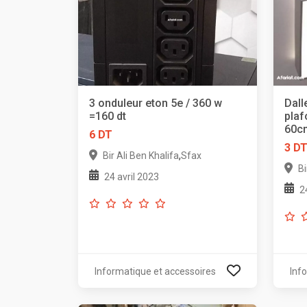
3 onduleur eton 5e / 360 w
Dall
=160 dt
plaf
60c
6 DT
3 D
,
Bir Ali Ben Khalifa
Sfax
Bi
24 avril 2023
2
Informatique et accessoires
Inf