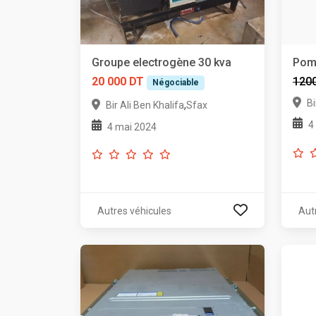
Groupe electrogène 30 kva
Pomp
20 000 DT
120
Négociable
Bi
,
Bir Ali Ben Khalifa
Sfax
4
4 mai 2024
Autres véhicules
Aut