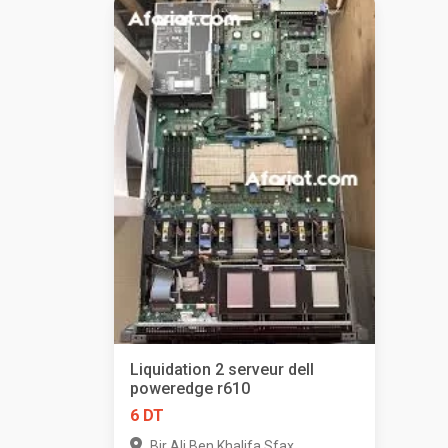
Liquidation 2 serveur dell
poweredge r610
6 DT
,
Bir Ali Ben Khalifa
Sfax