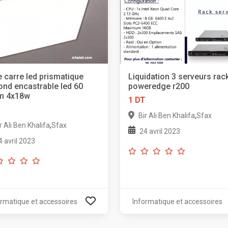
e carre led prismatique
Liquidation 3 serveurs rack
ond encastrable led 60
poweredge r200
m 4x18w
1 DT
T
,
Bir Ali Ben Khalifa
Sfax
,
r Ali Ben Khalifa
Sfax
24 avril 2023
4 avril 2023
ormatique et accessoires
Informatique et accessoires