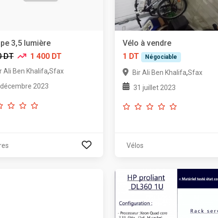
e 3,5 lumière
Vélo à vendre
0 DT
1 400 DT
1 DT
Négociable
,
r Ali Ben Khalifa
Sfax
,
Bir Ali Ben Khalifa
Sfax
 décembre 2023
31 juillet 2023
res
Vélos