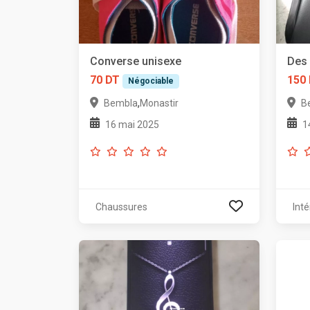
Converse unisexe
Des 
70 DT
150
Négociable
,
Bembla
Monastir
B
16 mai 2025
1
Chaussures
Inté