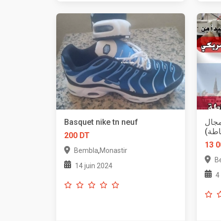
Basquet nike tn neuf
مجال
ياطة
200 DT
13 0
,
Bembla
Monastir
B
14 juin 2024
4