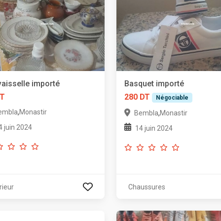
vaisselle importé
Basquet importé
DT
280 DT
Négociable
,
embla
Monastir
,
Bembla
Monastir
4 juin 2024
14 juin 2024
rieur
Chaussures