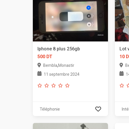
Iphone 8 plus 256gb
Lot 
500 DT
10 
,
Bembla
Monastir
B
11 septembre 2024
1
Téléphonie
Inté