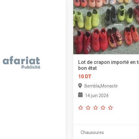
Lot de crapon importé en t
bon état
10 DT
,
Bembla
Monastir
14 juin 2024
Chaussures