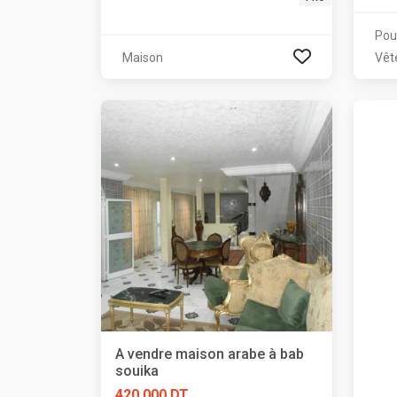
Pou
Maison
Vêt
A vendre maison arabe à bab
souika
420 000 DT