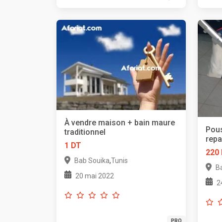
À vendre maison + bain maure
Pous
traditionnel
rep
1 DT
220
,
Bab Souika
Tunis
B
20 mai 2022
2
PRO