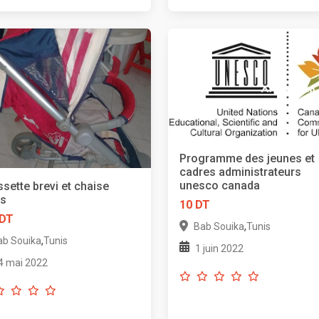
Programme des jeunes et
cadres administrateurs
unesco canada
sette brevi et chaise
as
10 DT
 DT
,
Bab Souika
Tunis
,
ab Souika
Tunis
1 juin 2022
4 mai 2022