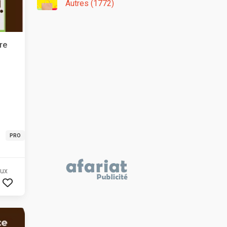
Autres (1772)
re
PRO
aux