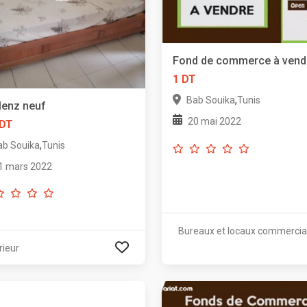
Fond de commerce à vend
1 DT
,
Bab Souika
Tunis
blenz neuf
20 mai 2022
 DT
,
ab Souika
Tunis
1 mars 2022
Bureaux et locaux commerci
rieur