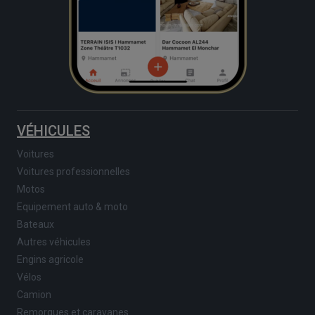
VÉHICULES
Voitures
Voitures professionnelles
Motos
Equipement auto & moto
Bateaux
Autres véhicules
Engins agricole
Vélos
Camion
Remorques et caravanes