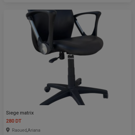
Siege matrix
280 DT
,
Raoued
Ariana