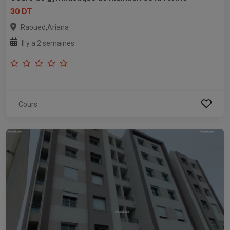
30 DT
,
Raoued
Ariana
Il y a 2 semaines
Cours