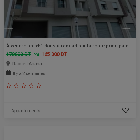
Á vendre un s+1 dans á raouad sur la route principale
170000 DT
165 000 DT
,
Raoued
Ariana
Il y a 2 semaines
Appartements