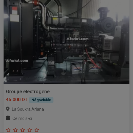
Groupe electrogène
45 000 DT
Négociable
,
La Soukra
Ariana
Ce mois-ci