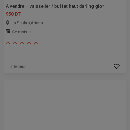
À vendre – vaisselier / buffet haut darling gio*
950 DT
,
La Soukra
Ariana
Ce mois-ci
Intérieur