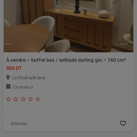
À vendre – buffet bas / enfilade darling gio – 160 cm*
950 DT
,
La Soukra
Ariana
Ce mois-ci
Intérieur