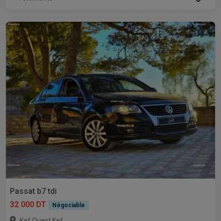
Passat b7 tdi
32 000 DT
Négociable
,
Kef Ouest
Kef