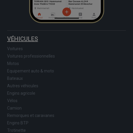
VÉHICULES
Voitures
Voitures professionnelles
Motos
Equipement auto & moto
Bateaux
Autres véhicules
Engins agricole
Vélos
Camion
Remorques et caravanes
Engins BTP
Trotinette