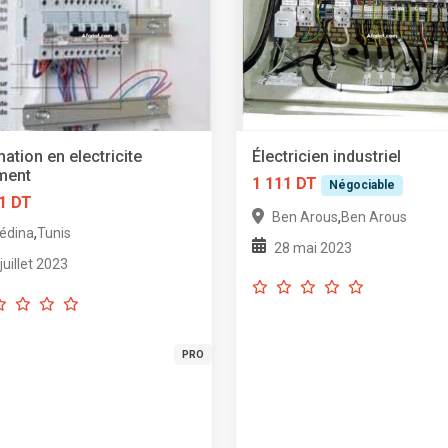
ation en electricite
Électricien industriel
ment
1 111 DT
Négociable
1 DT
,
Ben Arous
Ben Arous
,
édina
Tunis
28 mai 2023
 juillet 2023
PRO