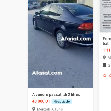
Form
bati
1 11
M
2
A vendre passat tdi 2 litres
43 000 DT
Négociable
,
Menzah IX
Tunis