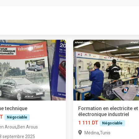
e technique
Formation en electricite et
électronique industriel
DT
Négociable
1 111 DT
Négociable
,
en Arous
Ben Arous
,
Médina
Tunis
8 septembre 2025