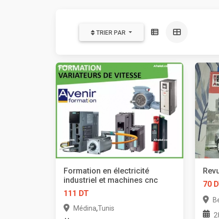
TRIER PAR
Formation en électricité
Revu
industriel et machines cnc
70 
111 DT
B
,
Médina
Tunis
2