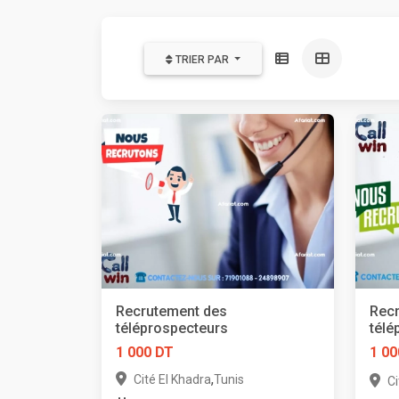
TRIER PAR
Recrutement des
Rec
téléprospecteurs
télé
1 000 DT
1 00
,
Cité El Khadra
Tunis
Ci