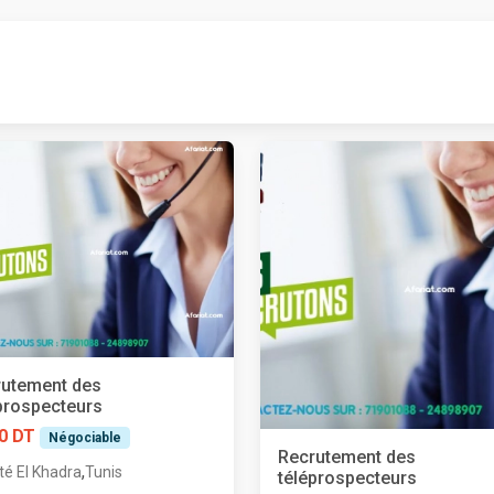
rutement des
prospecteurs
0 DT
Négociable
Recrutement des
,
té El Khadra
Tunis
téléprospecteurs