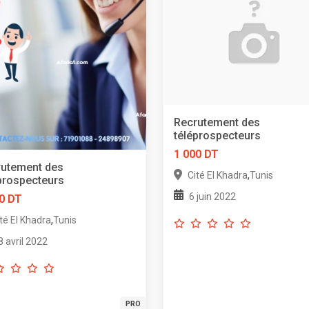
Recrutement des
téléprospecteurs
1 000 DT
rutement des
,
Cité El Khadra
Tunis
prospecteurs
6 juin 2022
0 DT
,
té El Khadra
Tunis
8 avril 2022
PRO