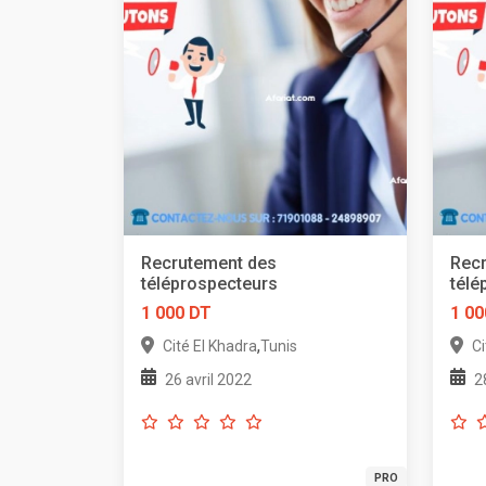
Recrutement des
Rec
téléprospecteurs
télé
1 000 DT
1 00
,
Cité El Khadra
Tunis
Ci
26 avril 2022
2
PRO