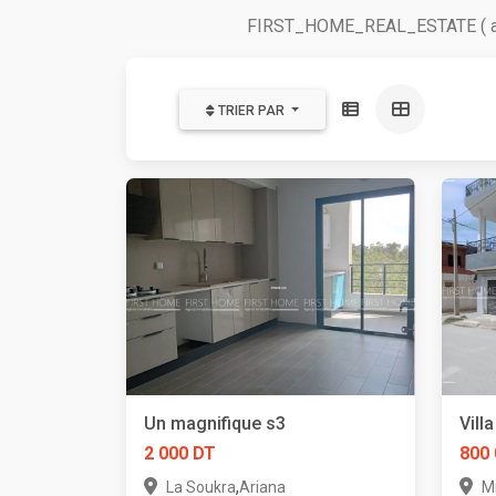
FIRST_HOME_REAL_ESTATE ( agen
TRIER PAR
Un magnifique s3
Vill
2 000 DT
800
,
La Soukra
Ariana
M