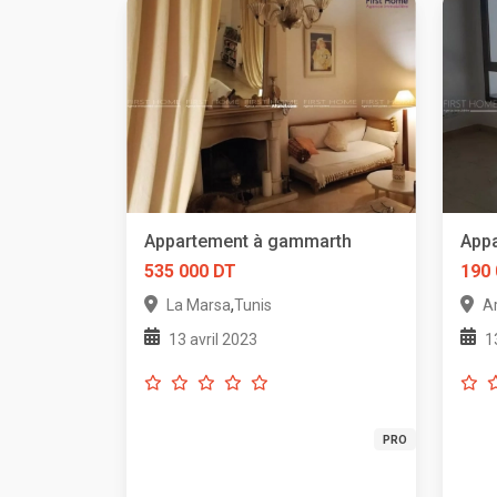
Appartement à gammarth
Appa
535 000 DT
190
,
La Marsa
Tunis
Ar
13 avril 2023
1
PRO