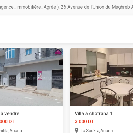
ce_immobilière_Agrée ). 26 Avenue de l'Union du Maghreb Ara
a à vendre
Villa à chotrana 1
 000 DT
3 000 DT
,
,
nihla
Ariana
La Soukra
Ariana