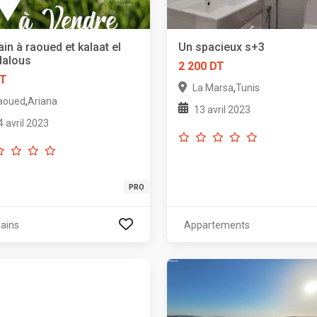
ain à raoued et kalaat el
Un spacieux s+3
dalous
2 200 DT
DT
,
La Marsa
Tunis
,
aoued
Ariana
13 avril 2023
4 avril 2023
PRO
rains
Appartements