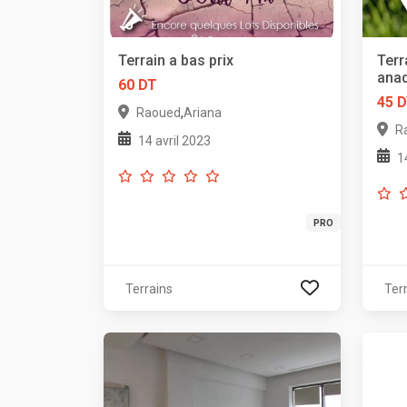
Terrain a bas prix
Terr
ana
60 DT
45 
,
Raoued
Ariana
R
14 avril 2023
1
PRO
Terrains
Ter