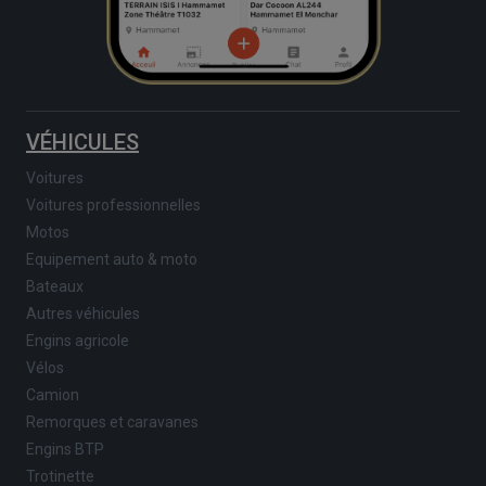
VÉHICULES
Voitures
Voitures professionnelles
Motos
Equipement auto & moto
Bateaux
Autres véhicules
Engins agricole
Vélos
Camion
Remorques et caravanes
Engins BTP
Trotinette