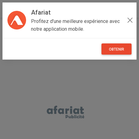
Afariat
Profitez d'une meilleure expérience avec
Accueil
Multimedia
Grand Tunis
Zaghouan
notre application mobile.
Bir Mcherga
Samsung a05
OBTENIR