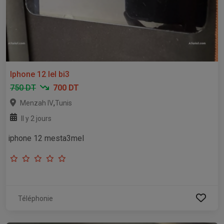
Iphone 12 lel bi3
750 DT
700 DT
,
Menzah IV
Tunis
Il y 2 jours
iphone 12 mesta3mel
Téléphonie