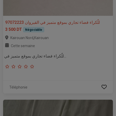
للّكراء فضاء تجاري بموقع متميز في القيروان 97072223
3 500 DT
Négociable
,
Kairouan Nord
Kairouan
Cette semaine
للّكراء فضاء تجاري بموقع متميز في...
Téléphonie