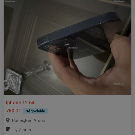
Iphone 12 64
750 DT
Négociable
,
Radès
Ben Arous
Il y 2 jours