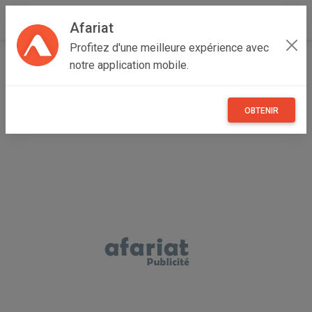
Afariat
Profitez d'une meilleure expérience avec
Accueil
Immobilier
Grand Tunis
Zaghouan
notre application mobile.
Zaghouan
سانية زيتون 1.5 كم علي وسط زغوان
OBTENIR