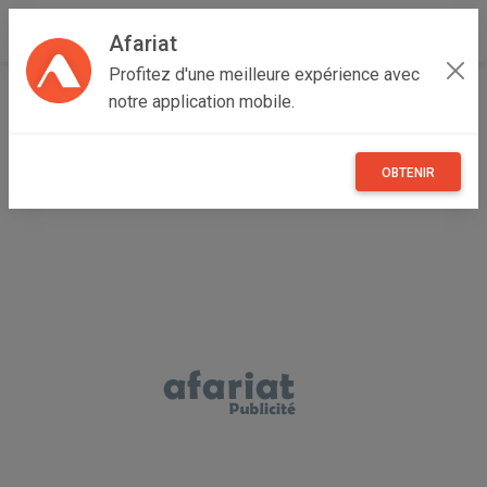
Afariat
Profitez d'une meilleure expérience avec
Accueil
Immobilier
Grand Tunis
Tunis
Séjoumi
notre application mobile.
FERME AGRICOLE D'EXCEPTION 17 Ha A TUNIS
OBTENIR