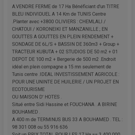
A.VENDRE FERME de 17 Ha Bénéficiant d'un TITRE
BLEU INDIVIDUEL A 14 Km de TUNIS Centre
.Planter avec +3800 OLIVIERS : CHEMLALI /
CHATOUI / KORONEIKI ET MANZANILLE ; EN
GOUTTES A GOUTTES EN PLEIN RENDEMENT +
SONDAGE DE 6L/S + BASSIN DE 360m3 + Group +
TRACTEUR KUBUTA + 02 STUDIOS DE 50 m2 + 01
DEPOT DE 100 m2 + Bergerie de 500 m2 .Endroit
idéal en plein compagne a 15 mn seulement de
Tunis centre .IDEAL INVESTISSEMENT AGRICOLE :
POUR UNE UNINTE DE HUILERIE / UN PROJET EN
ECOTOURISME
OU MAISON D' HOTES .
Situé entre Sidi Hassine et FOUCHANA . A BIRINE
BOUHAMED .
A 400 m de TERMINUS BUS 33 A BOUHAMED . TEL :
98 301 008 ou 55 916 636
Soit un PRIX TOTAL POUR LES 17 Ha == 3 400 000