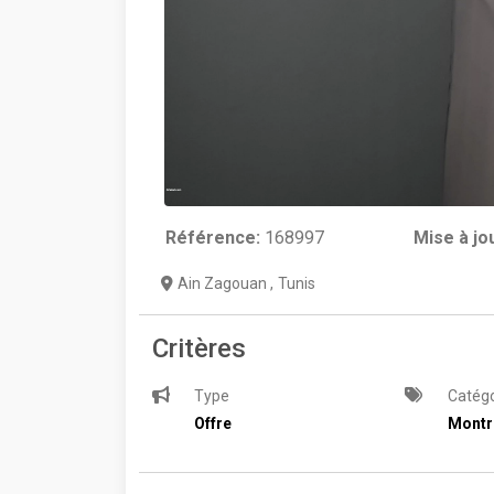
Référence:
168997
Mise à jo
Ain Zagouan
,
Tunis
Critères
Type
Catégo
Offre
Montre