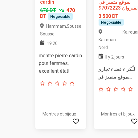
cardin
بموقع متميز في
لقيروان 97072223
676 DT
470
DT
3 500 DT
Négociable
Négociable
,
Hammam
Sousse
,
Kairoua
Sousse
Kairouan
19:20
Nord
montre pierre cardin
Il y 2 jours
pour femmes,
للّكراء فضاء تجاري
excellent état!
بموقع متميز في...
Montres et bijoux
Montres et bijoux