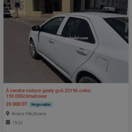
À vendre voiture geely gc6 20196 cvkm:
193.000climatiseur
20 000 DT
Négociable
,
Ariana Ville
Ariana
19:55