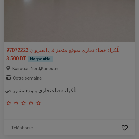
للّكراء فضاء تجاري بموقع متميز في القيروان 97072223
3 500 DT
Négociable
,
Kairouan Nord
Kairouan
Cette semaine
للّكراء فضاء تجاري بموقع متميز في...
Téléphonie