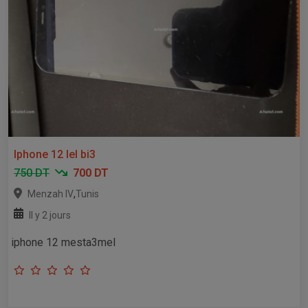
Iphone 12 lel bi3
750 DT
700 DT
,
Menzah IV
Tunis
Il y 2 jours
iphone 12 mesta3mel