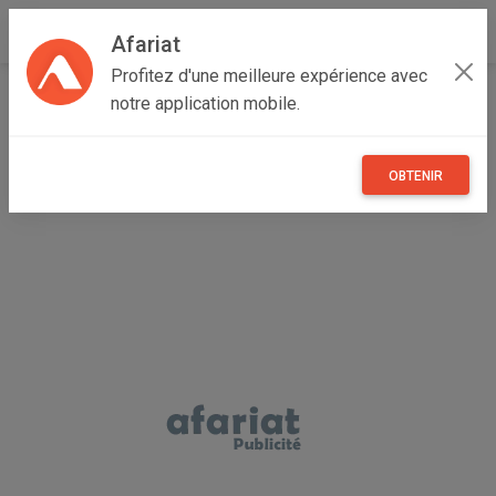
Afariat
Profitez d'une meilleure expérience avec
Accueil
Multimedia
Grand Tunis
Tunis
notre application mobile.
Mutuelle ville
S22 à vendre numéro de téléphone : 22412271
OBTENIR