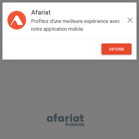
Afariat
Profitez d'une meilleure expérience avec
Accueil
Multimedia
Grand Tunis
Tunis
Kabaria
notre application mobile.
PC de bureau HP pro core I3 core 2éme génération Ram :
4G / 500
OBTENIR