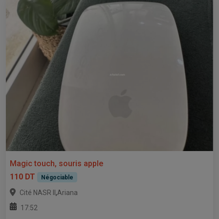
Magic touch, souris apple
110 DT
Négociable
,
Cité NASR II
Ariana
17:52