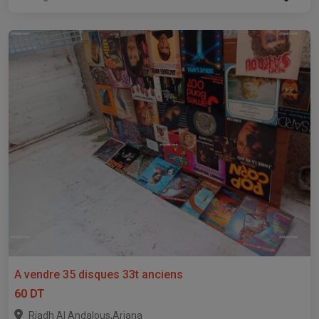
A vendre 35 disques 33t anciens
60 DT
,
Riadh Al Andalous
Ariana