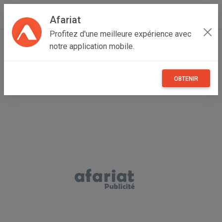
Afariat
Profitez d'une meilleure expérience avec
Accueil
Multimedia
Grand Tunis
Tunis
Le Kram
notre application mobile.
panasonic s5
OBTENIR