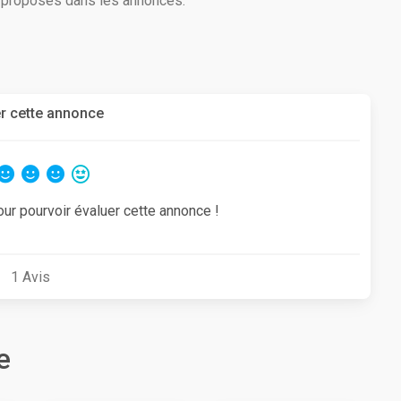
s proposés dans les annonces.
r cette annonce
our pourvoir évaluer cette annonce !
1
Avis
e