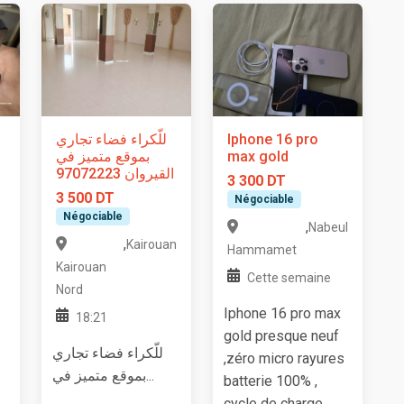
للّكراء فضاء تجاري
Iphone 16 pro
بموقع متميز في
max gold
القيروان 97072223
3 300 DT
3 500 DT
Négociable
s
Négociable
,
Nabeul
,
Kairouan
Hammamet
Kairouan
Cette semaine
Nord
Iphone 16 pro max
18:21
gold presque neuf
للّكراء فضاء تجاري
,zéro micro rayures
بموقع متميز في...
batterie 100% ,
cycle de charge...