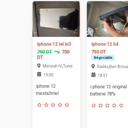
Iphone 12 lel bi3
Iphone 12 64
750 DT
700
750 DT
DT
Négociable
,
Menzah IV
Tunis
,
Radès
Ben Arou
19:00
18:51
iphone 12
i phone 12 original
mesta3mel
batterie 78%