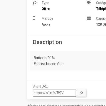
Type
Catégo
Offre
Télép
Marque
Capaci
Apple
128 G
Description
Batterie 91%
En très bonne état
Short URL: