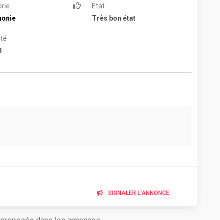
rie
Etat
honie
Très bon état
té
B
SIGNALER L'ANNONCE