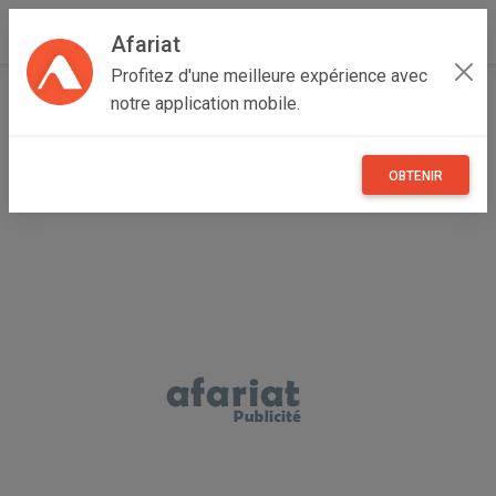
Afariat
Profitez d'une meilleure expérience avec
Accueil
Multimedia
Grand Tunis
Tunis
Omrane
notre application mobile.
Huawei y7 prime 2018
OBTENIR