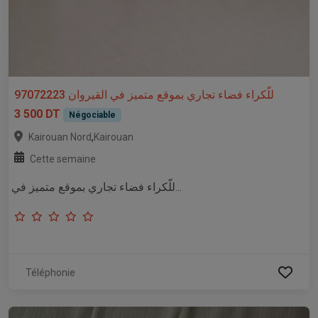
للّكراء فضاء تجاري بموقع متميز في القيروان 97072223
3 500 DT
Négociable
,
Kairouan Nord
Kairouan
Cette semaine
للّكراء فضاء تجاري بموقع متميز في...
Téléphonie