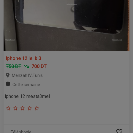
Iphone 12 lel bi3
750 DT
700 DT
,
Menzah IV
Tunis
Cette semaine
iphone 12 mesta3mel
Téléphonie