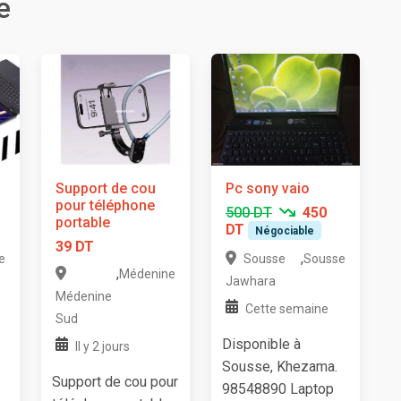
e
Support de cou
Pc sony vaio
pour téléphone
500 DT
450
portable
DT
Négociable
39 DT
,
e
Sousse
Sousse
,
Médenine
Jawhara
Médenine
Cette semaine
Sud
Disponible à
Il y 2 jours
Sousse, Khezama.
Support de cou pour
98548890 Laptop