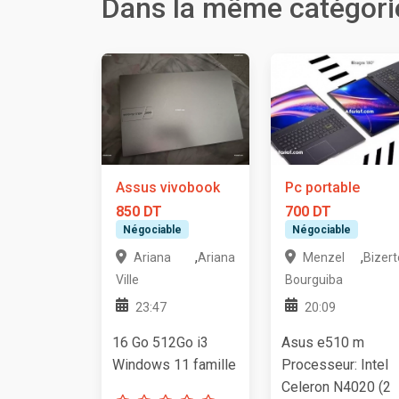
Dans la même catégori
Assus vivobook
Pc portable
850 DT
700 DT
Négociable
Négociable
,
,
Ariana
Ariana
Menzel
Bizert
Ville
Bourguiba
23:47
20:09
16 Go 512Go i3
Asus e510 m
Windows 11 famille
Processeur: Intel
Celeron N4020 (2