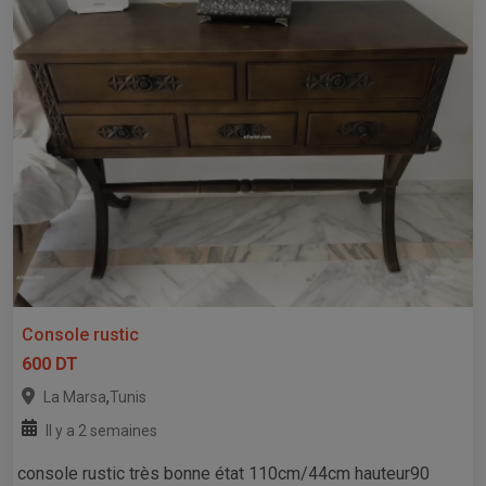
Console rustic
600 DT
,
La Marsa
Tunis
Il y a 2 semaines
console rustic très bonne état 110cm/44cm hauteur90