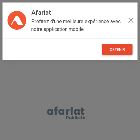
Afariat
Profitez d'une meilleure expérience avec
Accueil
Maisons et enfants
Grand Tunis
Tunis
notre application mobile.
Médina
Ampoule Reflector 23w
OBTENIR