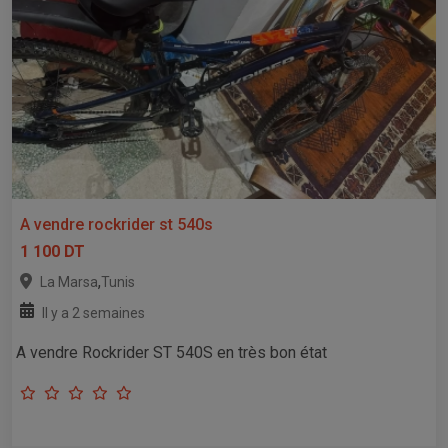
A vendre rockrider st 540s
1 100 DT
,
La Marsa
Tunis
Il y a 2 semaines
A vendre Rockrider ST 540S en très bon état