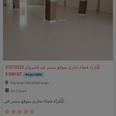
للّكراء فضاء تجاري بموقع متميز في القيروان 97072223
3 500 DT
Négociable
,
Kairouan Nord
Kairouan
Il y 2 jours
للّكراء فضاء تجاري بموقع متميز في...