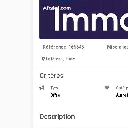
Référence:
165645
Mise à jo
La Marsa
,
Tunis
Critères
Type
Catégo
Offre
Autre 
Description