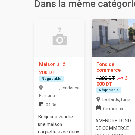
Dans la même catégori
Maison s+2
Fond de
commerce
200 DT
1200 DT
3
Négociable
000 DT
,
Jendouba
Négociable
Fernana
,
Le Bardo
Tunis
04:36
Ce mois-ci
Bonjour à vendre
A.VENDRE FOND
une maison
DE COMMERCE
coquette avec deux