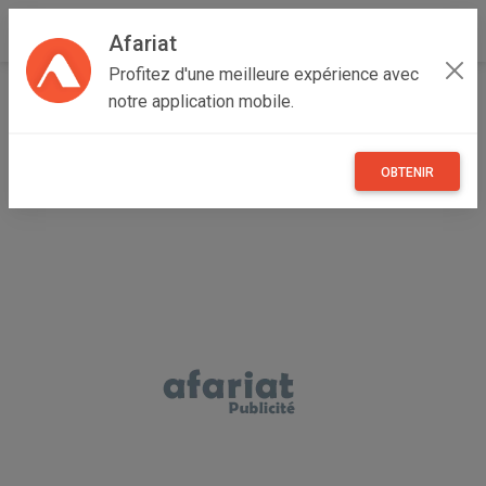
Afariat
Profitez d'une meilleure expérience avec
Accueil
Immobilier
Grand Tunis
Tunis
Bab Bhar
notre application mobile.
Immeuble ancien à rénover à Bab El khadra
OBTENIR