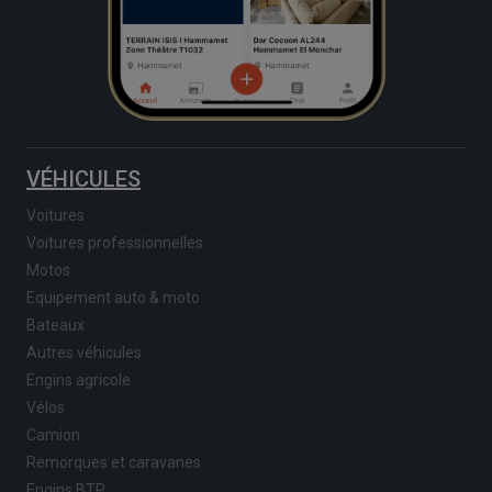
VÉHICULES
Voitures
Voitures professionnelles
Motos
Equipement auto & moto
Bateaux
Autres véhicules
Engins agricole
Vélos
Camion
Remorques et caravanes
Engins BTP