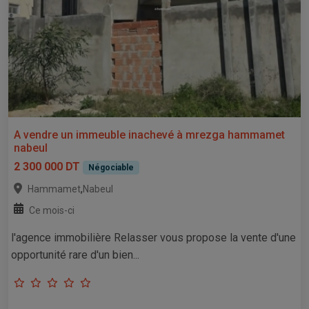
A vendre un immeuble inachevé à mrezga hammamet
nabeul
2 300 000 DT
Négociable
,
Hammamet
Nabeul
Ce mois-ci
l'agence immobilière Relasser vous propose la vente d'une
opportunité rare d'un bien...