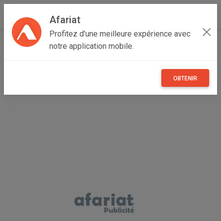
Afariat
Profitez d'une meilleure expérience avec
Accueil
Immobilier
Grand Tunis
Tunis
notre application mobile.
Mutuelle ville
À LOUER | Appartement S+3 - Cité Mahrajene,
Mutuelleville, Tunis
OBTENIR