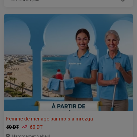
Femme de menage par mois a mrezga
50 DT
60 DT
,
Hammamet
Nabeul