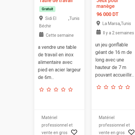
Table de travail
Jeux pour
manège
Gratuit
96 000 DT
,
Sidi El
Tunis
,
La Marsa
Tunis
Béchir
Il y a 2 semaines
Cette semaine
un jeu gonflable
a vendre une table
géant de 16 m de
de travail en inox
long avec une
alimentaire avec
hauteur de 7 m
pied en acier largeur
pouvant accueillir...
de 6m...
Matériel
Matériel
professionnel et
professionnel et
vente en gros
vente en gros