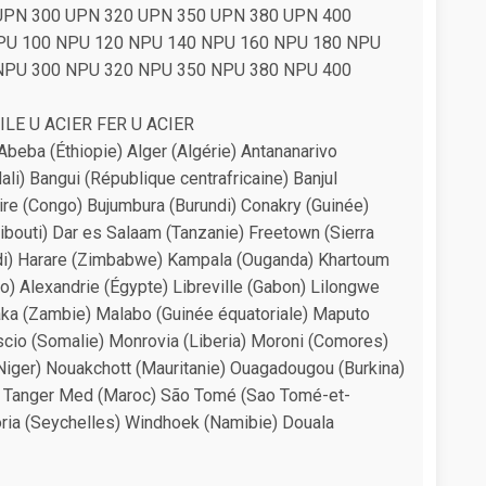
UPN 300 UPN 320 UPN 350 UPN 380 UPN 400
PU 100 NPU 120 NPU 140 NPU 160 NPU 180 NPU
NPU 300 NPU 320 NPU 350 NPU 380 NPU 400
FILE U ACIER FER U ACIER
Abeba (Éthiopie) Alger (Algérie) Antananarivo
i) Bangui (République centrafricaine) Banjul
re (Congo) Bujumbura (Burundi) Conakry (Guinée)
jibouti) Dar es Salaam (Tanzanie) Freetown (Sierra
di) Harare (Zimbabwe) Kampala (Ouganda) Khartoum
) Alexandrie (Égypte) Libreville (Gabon) Lilongwe
ka (Zambie) Malabo (Guinée équatoriale) Maputo
io (Somalie) Monrovia (Liberia) Moroni (Comores)
Niger) Nouakchott (Mauritanie) Ouagadougou (Burkina)
at Tanger Med (Maroc) São Tomé (Sao Tomé-et-
ctoria (Seychelles) Windhoek (Namibie) Douala