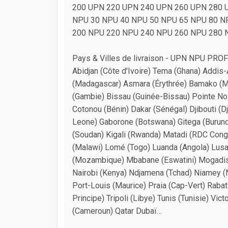
200 UPN 220 UPN 240 UPN 260 UPN 280 
NPU 30 NPU 40 NPU 50 NPU 65 NPU 80 N
200 NPU 220 NPU 240 NPU 260 NPU 280 
Pays & Villes de livraison - UPN NPU PRO
Abidjan (Côte d'Ivoire) Tema (Ghana) Addis-
(Madagascar) Asmara (Érythrée) Bamako (Mal
(Gambie) Bissau (Guinée-Bissau) Pointe Noi
Cotonou (Bénin) Dakar (Sénégal) Djibouti (D
Leone) Gaborone (Botswana) Gitega (Burun
(Soudan) Kigali (Rwanda) Matadi (RDC Congo
(Malawi) Lomé (Togo) Luanda (Angola) Lusa
(Mozambique) Mbabane (Eswatini) Mogadisc
Nairobi (Kenya) Ndjamena (Tchad) Niamey (
Port-Louis (Maurice) Praia (Cap-Vert) Rab
Principe) Tripoli (Libye) Tunis (Tunisie) Vi
(Cameroun) Qatar Dubaï…