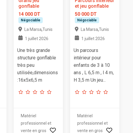
Grand jeu
Parcours intérieur
gonflable
et jeu gonflable
14 000 DT
50 000 DT
Négociable
Négociable
,
,
La Marsa
Tunis
La Marsa
Tunis
1 juillet 2026
1 juillet 2026
Une très grande
Un parcours
structure gonflable
intérieur pour
très peu
enfants de 3 à 10
utilisée,dimensions
ans , L 6,5 m , l 4 m,
:16x5x6,5 m
H 3,5 m Un jeu...
Matériel
Matériel
professionnel et
professionnel et
vente en gros
vente en gros