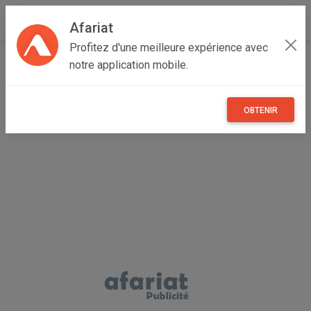
Afariat
Profitez d'une meilleure expérience avec
Accueil
Emploi, affaires et services
Grand Tunis
notre application mobile.
Tunis
Bab Souika
Fer a beton – rond a beton – barre d’armature chez OTT
GLOBALE
OBTENIR