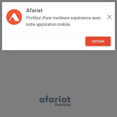
Afariat
Profitez d'une meilleure expérience avec
Accueil
Emploi, affaires et services
Grand Tunis
notre application mobile.
Tunis
Manar I
Femme de ménage fiable et sérieuse à El Manar
OBTENIR