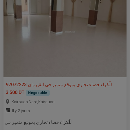
للّكراء فضاء تجاري بموقع متميز في القيروان 97072223
3 500 DT
Négociable
,
Kairouan Nord
Kairouan
Il y 2 jours
للّكراء فضاء تجاري بموقع متميز في...