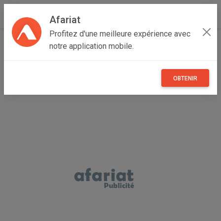
Afariat
Profitez d'une meilleure expérience avec
Accueil
Emploi, affaires et services
Grand Tunis
notre application mobile.
Tunis
Bab Bhar
Agent de transit
OBTENIR