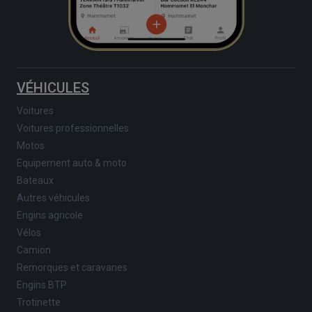
VÉHICULES
Voitures
Voitures professionnelles
Motos
Equipement auto & moto
Bateaux
Autres véhicules
Engins agricole
Vélos
Camion
Remorques et caravanes
Engins BTP
Trotinette