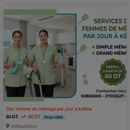
Des femme de ménage par jour a kelibia
50 DT
60 DT
Négociable
,
Kélibia
Nabeul