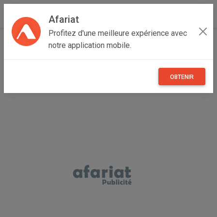
Afariat
Profitez d'une meilleure expérience avec
Accueil
Emploi, affaires et services
Oasis - Sahara
notre application mobile.
Tataouine
Tataouine Sud
Machine à kebab POTIS
OBTENIR